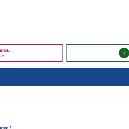
perdu
jet
once ?