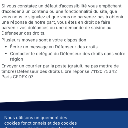
Si vous constatez un défaut d’accessibilité vous empêchant
d’accéder à un contenu ou une fonctionnalité du site, que
vous nous le signalez et que vous ne parvenez pas à obtenir
une réponse de notre part, vous êtes en droit de faire
parvenir vos doléances ou une demande de saisine au
Défenseur des droits.
Plusieurs moyens sont à votre disposition :
Écrire un message au Défenseur des droits
Contacter le délégué du Défenseur des droits dans votre
région
Envoyer un courrier par la poste (gratuit, ne pas mettre de
timbre) Défenseur des droits Libre réponse 71120 75342
Paris CEDEX 07
A propos de nous
J'ai trouvé un objet à l'aéroport de
Nous utilisons uniquement des
Grenoble, que faire ?
cookies fonctionnels et des cookies
Vie privée
CGU